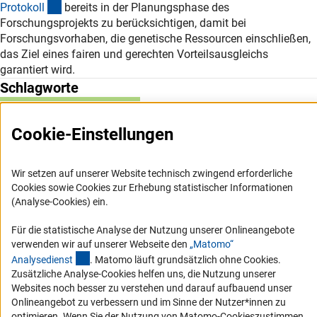
(externer Link)
Protokol
l
bereits in der Planungsphase des
Forschungsprojekts zu berücksichtigen, damit bei
Forschungsvorhaben, die genetische Ressourcen einschließen,
das Ziel eines fairen und gerechten Vorteilsausgleichs
garantiert wird.
Schlagworte
Nutzungsrechte
Physik
Cookie-Einstellungen
Wir setzen auf unserer Website technisch zwingend erforderliche
Cookies sowie Cookies zur Erhebung statistischer Informationen
(Analyse-Cookies) ein.
Service
Für die statistische Analyse der Nutzung unserer Onlineangebote
RSS-Feed
verwenden wir auf unserer Webseite den
„Matomo“
(externer Link)
Analysediens
t
. Matomo läuft grundsätzlich ohne Cookies.
Barrierefreiheit
Zusätzliche Analyse-Cookies helfen uns, die Nutzung unserer
Websites noch besser zu verstehen und darauf aufbauend unser
Erklärung zur Barrierefreiheit
Onlineangebot zu verbessern und im Sinne der Nutzer*innen zu
optimieren. Wenn Sie der Nutzung von Matomo-Cookieszustimmen,