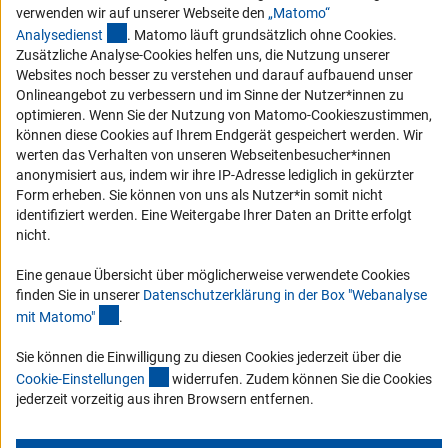
empfiehlt sich eine kooperative Umsetzung mit der
verwenden wir auf unserer Webseite den
„Matomo“
Hochschule in Form einer Kooperationsvereinbarung (vgl.
(externer Link)
Analysediens
t
. Matomo läuft grundsätzlich ohne Cookies.
Erklärung zur Barrierefreiheit
Abschnitt „Kooperationsmodell“).
Zusätzliche Analyse-Cookies helfen uns, die Nutzung unserer
Barriere melden
Websites noch besser zu verstehen und darauf aufbauend unser
Onlineangebot zu verbessern und im Sinne der Nutzer*innen zu
Links
optimieren. Wenn Sie der Nutzung von Matomo-Cookieszustimmen,
können diese Cookies auf Ihrem Endgerät gespeichert werden. Wir
Zum Download des Kodex
werten das Verhalten von unseren Webseitenbesucher*innen
DFG-Website
anonymisiert aus, indem wir ihre IP-Adresse lediglich in gekürzter
Form erheben. Sie können von uns als Nutzer*in somit nicht
Kontakt
identifiziert werden. Eine Weitergabe Ihrer Daten an Dritte erfolgt
nicht.
Sie haben Fragen oder möchten einen Verdachtsfall melden?
Eine genaue Übersicht über möglicherweise verwendete Cookies
finden Sie in unserer
Datenschutzerklärung in der Box "Webanalyse
Zur Kontaktübersicht
(Anchor Link)
mit Matomo
"
.
Sie können die Einwilligung zu diesen Cookies jederzeit über die
(interner Link)
Cookie-Einstellunge
n
widerrufen. Zudem können Sie die Cookies
jederzeit vorzeitig aus ihren Browsern entfernen.
Impressum
Datenschutz
Cookie-Einstellungen
© 2026 DFG