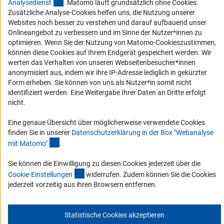
(externer Link)
Analysediens
t
. Matomo läuft grundsätzlich ohne Cookies.
Barrierefreiheit
Zusätzliche Analyse-Cookies helfen uns, die Nutzung unserer
Websites noch besser zu verstehen und darauf aufbauend unser
Erklärung zur Barrierefreiheit
Onlineangebot zu verbessern und im Sinne der Nutzer*innen zu
Barriere melden
optimieren. Wenn Sie der Nutzung von Matomo-Cookieszustimmen,
können diese Cookies auf Ihrem Endgerät gespeichert werden. Wir
Links
werten das Verhalten von unseren Webseitenbesucher*innen
anonymisiert aus, indem wir ihre IP-Adresse lediglich in gekürzter
Zum Download des Kodex
Form erheben. Sie können von uns als Nutzer*in somit nicht
identifiziert werden. Eine Weitergabe Ihrer Daten an Dritte erfolgt
DFG-Website
nicht.
Kontakt
Eine genaue Übersicht über möglicherweise verwendete Cookies
finden Sie in unserer
Datenschutzerklärung in der Box "Webanalyse
Sie haben Fragen oder möchten einen Verdachtsfall melden?
(Anchor Link)
mit Matomo
"
.
Sie können die Einwilligung zu diesen Cookies jederzeit über die
Zur Kontaktübersicht
(interner Link)
Cookie-Einstellunge
n
widerrufen. Zudem können Sie die Cookies
jederzeit vorzeitig aus ihren Browsern entfernen.
Statistische Cookies akzeptieren
Impressum
Datenschutz
Cookie-Einstellungen