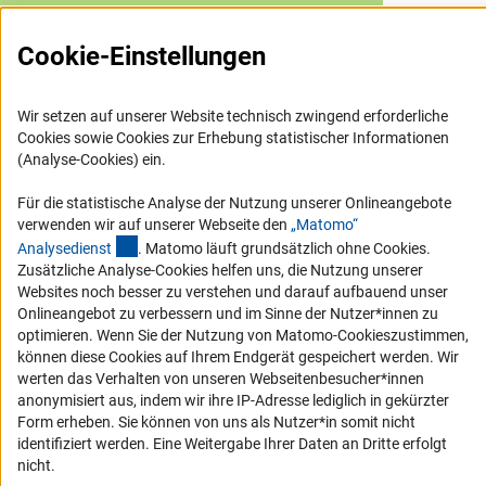
Berufsethos
Forschungsethik
Organisation
Cookie-Einstellungen
Wir setzen auf unserer Website technisch zwingend erforderliche
Cookies sowie Cookies zur Erhebung statistischer Informationen
(Analyse-Cookies) ein.
Service
Für die statistische Analyse der Nutzung unserer Onlineangebote
RSS-Feed
verwenden wir auf unserer Webseite den
„Matomo“
(externer Link)
Barrierefreiheit
Analysediens
t
. Matomo läuft grundsätzlich ohne Cookies.
Zusätzliche Analyse-Cookies helfen uns, die Nutzung unserer
Websites noch besser zu verstehen und darauf aufbauend unser
Erklärung zur Barrierefreiheit
Onlineangebot zu verbessern und im Sinne der Nutzer*innen zu
Barriere melden
optimieren. Wenn Sie der Nutzung von Matomo-Cookieszustimmen,
können diese Cookies auf Ihrem Endgerät gespeichert werden. Wir
Links
werten das Verhalten von unseren Webseitenbesucher*innen
anonymisiert aus, indem wir ihre IP-Adresse lediglich in gekürzter
Zum Download des Kodex
Form erheben. Sie können von uns als Nutzer*in somit nicht
identifiziert werden. Eine Weitergabe Ihrer Daten an Dritte erfolgt
DFG-Website
nicht.
Kontakt