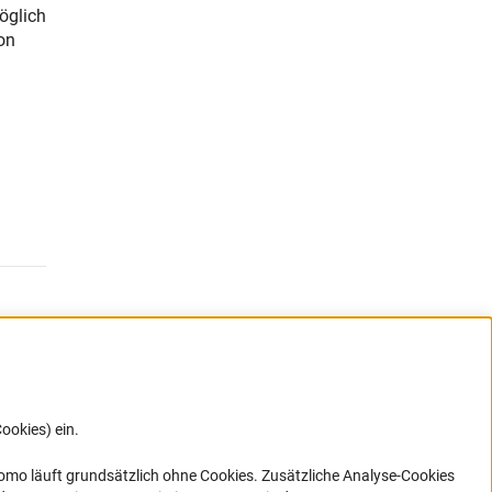
möglich
on
ookies) ein.
ner Link)
omo läuft grundsätzlich ohne Cookies. Zusätzliche Analyse-Cookies