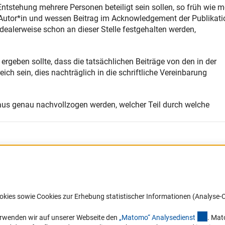
n Entstehung mehrere Personen beteiligt sein sollen, so früh wie 
als Autor*in und wessen Beitrag im Acknowledgement der Publikati
dealerweise schon an dieser Stelle festgehalten werden,
rgeben sollte, dass die tatsächlichen Beiträge von den in der
ch sein, dies nachträglich in die schriftliche Vereinbarung
aus genau nachvollzogen werden, welcher Teil durch welche
okies sowie Cookies zur Erhebung statistischer Informationen (Analyse-C
(exter
erwenden wir auf unserer Webseite den
„Matomo“ Analysediens
t
. Mat